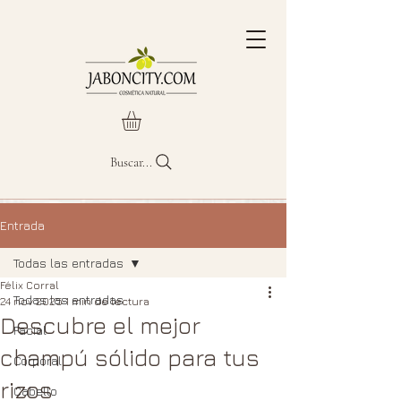
Buscar...
Entrada
Todas las entradas
Félix Corral
Todas las entradas
24 nov 2025
1 min de lectura
Descubre el mejor
Facial
champú sólido para tus
Corporal
rizos
Cabello