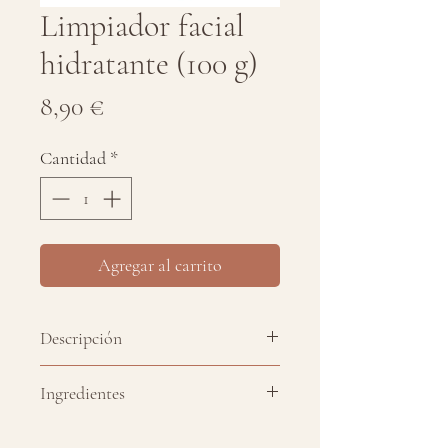
Limpiador facial
hidratante (100 g)
Precio
8,90 €
Cantidad
*
Agregar al carrito
Descripción
Pastilla de limpieza facial a base
Ingredientes
de
aceite de oliva virgen extra
y
pistacho y manteca de karité
,
Ingredientes: Aceite de oliva,