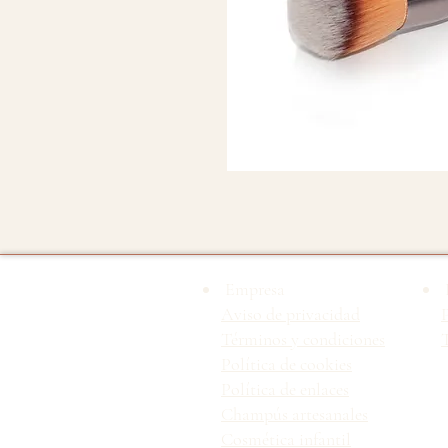
Empresa
Aviso de privacidad
Términos y condiciones
T
Política de cookies
Política de enlaces
Champús artesanales
Cosmética infantil