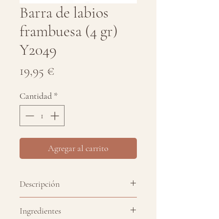
Barra de labios
frambuesa (4 gr)
Y2049
Precio
19,95 €
Cantidad
*
Agregar al carrito
Descripción
Nuestros labiales están elaborados
Ingredientes
con fórmulas totalmente