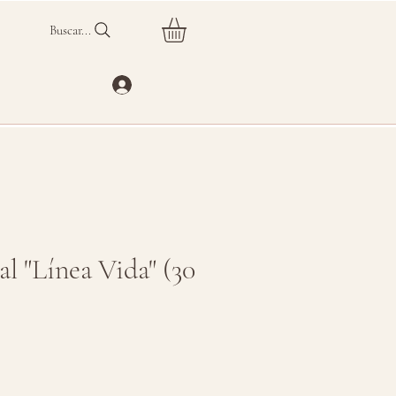
Buscar...
al "Línea Vida" (30
o