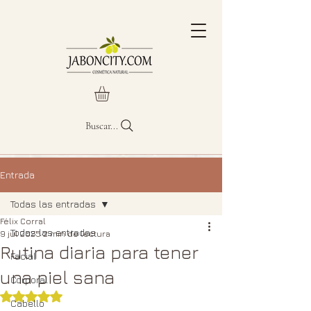
Buscar...
Entrada
Todas las entradas
Félix Corral
Todas las entradas
9 jul 2025
2 min de lectura
Rutina diaria para tener
Facial
una piel sana
Corporal
Obtuvo NaN de 5 estrellas.
Cabello