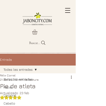
Buscar...
Entrada
Todas las entradas
Félix Corral
Todas las entradas
21 abr 2021
2 min de lectura
Pie de atleta
Facial
Actualizado:
23 feb
Corporal
Obtuvo NaN de 5 estrellas.
Cabello