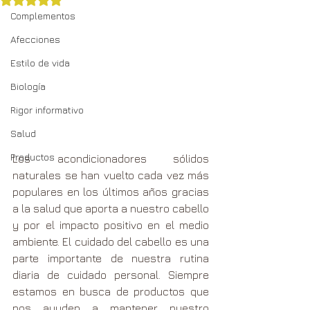
Obtuvo NaN de 5 estrellas.
Complementos
Afecciones
Estilo de vida
Biología
Rigor informativo
Salud
Productos
Los acondicionadores sólidos 
naturales se han vuelto cada vez más 
populares en los últimos años gracias 
a la salud que aporta a nuestro cabello 
y por el impacto positivo en el medio 
ambiente. El cuidado del cabello es una 
parte importante de nuestra rutina 
diaria de cuidado personal. Siempre 
estamos en busca de productos que 
nos ayuden a mantener nuestro 