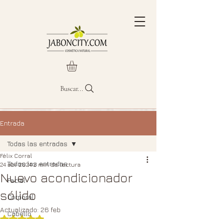
Buscar...
Entrada
Todas las entradas
Félix Corral
Todas las entradas
24 abr 2024
2 min de lectura
Nuevo acondicionador
Facial
sólido
Corporal
Actualizado:
26 feb
Cabello