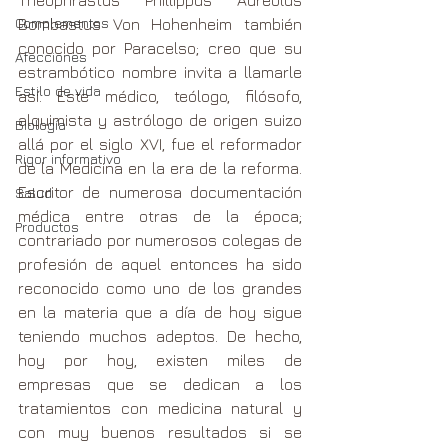
Complementos
Bombastus Von Hohenheim también 
conocido por Paracelso; creo que su 
Afecciones
estrambótico nombre invita a llamarle 
Estilo de vida
así. Este médico, teólogo, filósofo, 
alquimista y astrólogo de origen suizo 
Biología
allá por el siglo XVI, fue el reformador 
Rigor informativo
de la Medicina en la era de la reforma. 
Escritor de numerosa documentación 
Salud
médica entre otras de la época; 
Productos
contrariado por numerosos colegas de 
profesión de aquel entonces ha sido 
reconocido como uno de los grandes 
en la materia que a día de hoy sigue 
teniendo muchos adeptos. De hecho, 
hoy por hoy, existen miles de 
empresas que se dedican a los 
tratamientos con medicina natural y 
con muy buenos resultados si se 