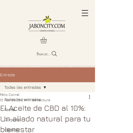
Buscar...
Entrada
Todas las entradas
Félix Corral
Todas las entradas
12 nov 2025
2 min de lectura
El Aceite de CBD al 10%:
Facial
Un aliado natural para tu
Corporal
bienestar
Cabello