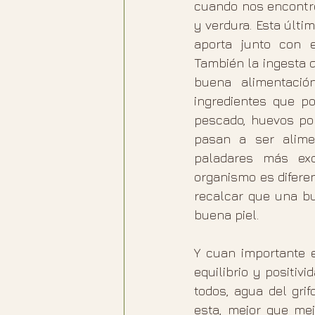
cuando nos encontre
y verdura. Esta últ
aporta junto con e
También la ingesta 
buena alimentació
ingredientes que p
pescado, huevos por
pasan a ser alime
paladares más exq
organismo es difere
recalcar que una bu
buena piel.
Y cuan importante e
equilibrio y positi
todos, agua del grif
esta, mejor que mej