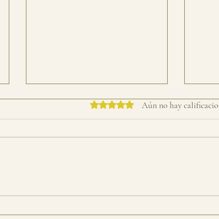
Obtuvo 0 de 5 estrellas.
Aún no hay calificacio
Limpiador facial hidratante:
El he
la limpieza que tu piel
cuerp
agradece cada mañana