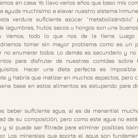
mos en casa. Yo llevo varios años que baso mis comi
ima ayuda muchísimo a elevar nuestro sistema inmune y
sta verdura suficiente azúcar “metabolizándolo” p
de legumbres, frutos secos u hongos son una buenos 
n. Vamos, todo lo que nos de la tierra. Luego e
odríamos tomar sin mayor problema como es un po
 no enumerar todos. Lo demás es secundario y no t
ntos para disfrutar de nuestras comidas sobre t
uisitos. Hacer una dieta perfecta es imposible 
nte y habría que matizar en muchos aspectos, pero co
ena base en estos alimentos es estupendo para dis
s beber suficiente agua, si es de manantial mucho
vidad de su composición, pero como este agua no está 
o y si puede ser filtrada para eliminar posibles toxi
or. Los minerales que aporta el agua son fundamen