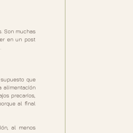
s. Son muchas 
er en un post 
.
 supuesto que 
 alimentación 
os precarios, 
rque al final 
ón, al menos 