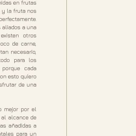
das en frutas 
 la fruta nos 
erfectamente. 
aliados a una 
xisten otros 
co de carne, 
an necesario, 
odo para los 
porque cada  
n esto quiero 
frutar de una 
 mejor por el 
al alcance de 
nas añadidas a 
tales para un 