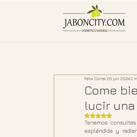
Félix Corral
26 jun 2024
2 m
Come bie
lucir una
Obtuvo NaN de 5 e
Tenemos consultas 
espléndida y radi