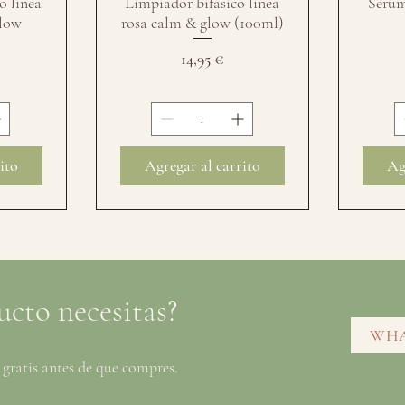
o línea
Limpiador bifásico línea
Serum
low
rosa calm & glow (100ml)
Precio
14,95 €
ito
Agregar al carrito
Ag
cto necesitas?
WHAT
gratis antes de que compres.