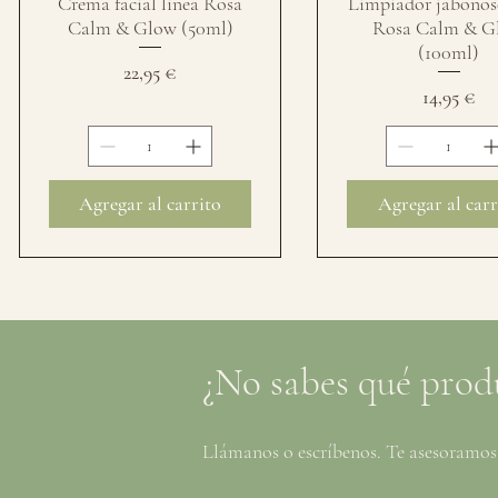
Crema facial línea Rosa
Limpiador jabonos
Calm & Glow (50ml)
Rosa Calm & G
(100ml)
Precio
22,95 €
Precio
14,95 €
Agregar al carrito
Agregar al carr
¿No sabes qué produ
Llámanos o escríbenos. Te asesoramos 