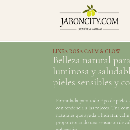
​LÍNEA ROSA CALM & GLOW
Belleza natural para
luminosa y saludab
pieles sensibles y c
Formulada para todo tipo de pieles, 
con tendencia a las rojeces. Una com
naturales que ayuda a hidratar, calma
proporcionando una sensación de cal
aplicación