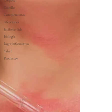
Corporal
Cabello
Complementos
Afecciones
Estilo de vida
Biología
Rigor informativo
Salud
Productos