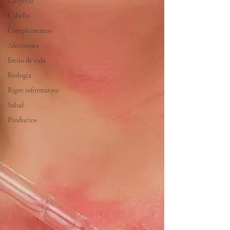
Corporal
Cabello
Complementos
Afecciones
Estilo de vida
Biología
Rigor informativo
Salud
Productos