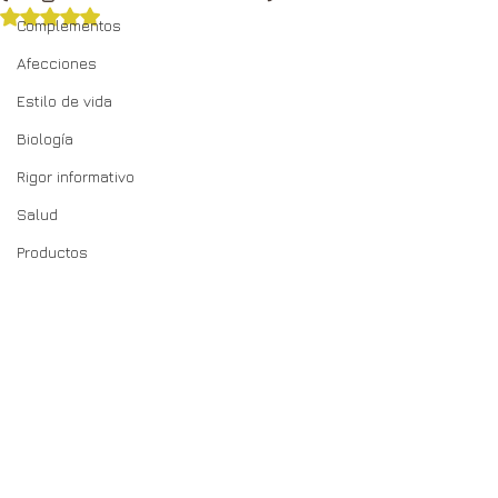
Obtuvo NaN de 5 estrellas.
Complementos
Afecciones
Estilo de vida
Biología
Rigor informativo
Salud
Productos