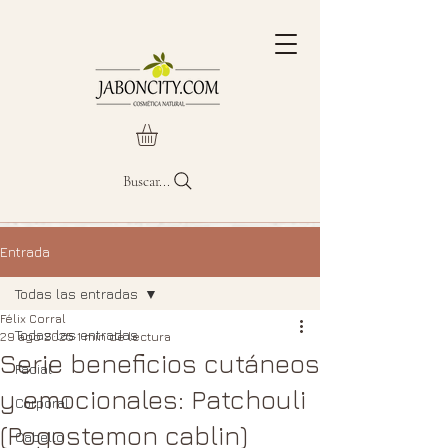
Buscar...
Entrada
Todas las entradas
Félix Corral
Todas las entradas
29 ago 2025
1 min de lectura
Serie beneficios cutáneos
Facial
y emocionales: Patchouli
Corporal
(Pogostemon cablin)
Cabello