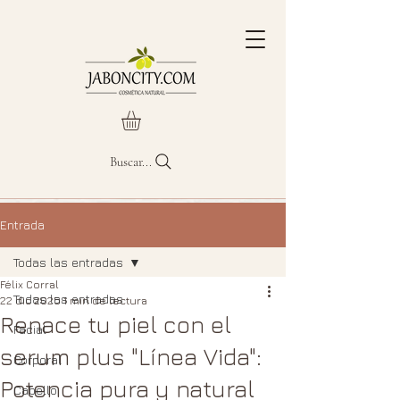
Buscar...
Entrada
Todas las entradas
Félix Corral
Todas las entradas
22 dic 2025
1 min de lectura
Renace tu piel con el
Facial
serum plus "Línea Vida":
Corporal
Potencia pura y natural
Cabello