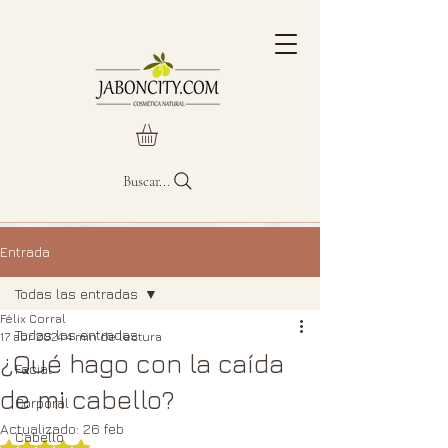
Buscar...
Entrada
Todas las entradas
Félix Corral
Todas las entradas
17 abr 2024
4 min de lectura
¿Qué hago con la caída
Facial
de mi cabello?
Corporal
Actualizado:
26 feb
Cabello