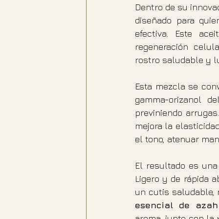
Dentro de su innovad
diseñado para quie
efectiva. Este ac
regeneración celul
rostro saludable y 
Esta mezcla se convi
gamma-orizanol del
previniendo arrugas
mejora la elasticidad
el tono, atenuar ma
El resultado es una
Ligero y de rápida a
un cutis saludable, 
esencial de azah
aroma, junto con la 