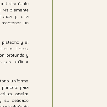
un tratamiento 
visiblemente 
ofunda y una 
a mantener un 
 pistacho y el 
ales libres, 
ón profunda y 
 para unificar 
ono uniforme. 
 perfecto para 
valioso 
aceite 
 su delicado 
envejecimiento 