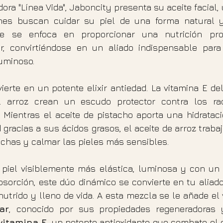
ora "Línea Vida", Jaboncity presenta su aceite facial, 
nes buscan cuidar su piel de una forma natural y 
eite se enfoca en proporcionar una nutrición pr
ar, convirtiéndose en un aliado indispensable par
luminoso.
erte en un potente elixir antiedad. La vitamina E del
 arroz crean un escudo protector contra los radic
. Mientras el aceite de pistacho aporta una hidrataci
 gracias a sus ácidos grasos, el aceite de arroz trabaja
nchas y calmar las pieles más sensibles.
 piel visiblemente más elástica, luminosa y con un t
bsorción, este dúo dinámico se convierte en tu aliado
nutrido y lleno de vida. A esta mezcla se le añade el 
ar
, conocido por sus propiedades regeneradoras y
vitamina E
, un potente antioxidante que combate el 