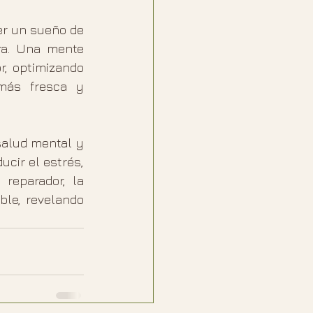
er un sueño de 
ra. Una mente 
r, optimizando 
más fresca y 
salud mental y 
cir el estrés, 
reparador, la 
le, revelando 