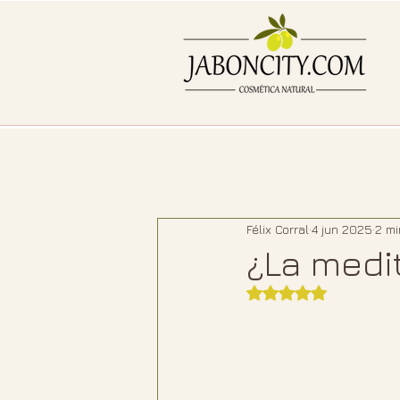
Félix Corral
4 jun 2025
2 mi
¿La medi
Obtuvo NaN de 5 e