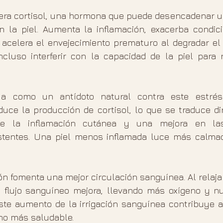
ibera cortisol, una hormona que puede desencadenar u
n la piel. Aumenta la inflamación, exacerba condic
, acelera el envejecimiento prematuro al degradar el 
ncluso interferir con la capacidad de la piel para r
a como un antídoto natural contra este estrés. 
duce la producción de cortisol, lo que se traduce di
e la inflamación cutánea y una mejora en las 
istentes. Una piel menos inflamada luce más calmad
n fomenta una mejor circulación sanguínea. Al relaja
l flujo sanguíneo mejora, llevando más oxígeno y nut
 Este aumento de la irrigación sanguínea contribuye a
ono más saludable.