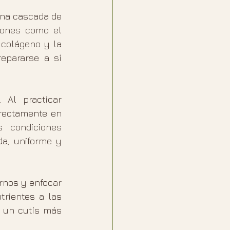
na cascada de 
iones como el 
colágeno y la 
epararse a sí 
Al practicar 
rectamente en 
condiciones 
a, uniforme y 
rnos y enfocar 
rientes a las 
 un cutis más 