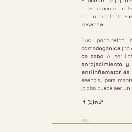
El 
aceite de jojoba
notablemente similar
rosácea
.
Sus principales 
comedogénica
 (no
de sebo
. Al ser li
enrojecimiento y 
antiinflamatorias
esencial para mante
jojoba puede ser un 