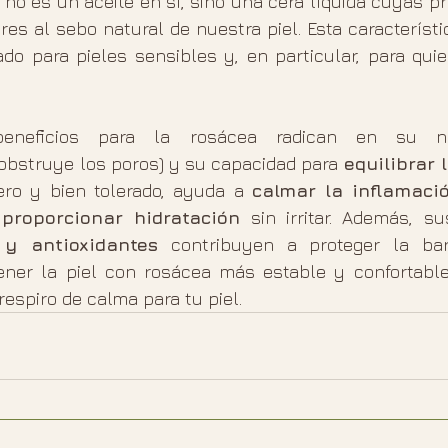
 no es un aceite en sí, sino una cera líquida cuyas p
es al sebo natural de nuestra piel. Esta característic
beneficios para la rosácea radican en su n
 obstruye los poros) y su capacidad para 
equilibrar 
gero y bien tolerado, ayuda a 
calmar la inflamación
proporcionar hidratación
 y antioxidantes
 contribuyen a proteger la barr
ner la piel con rosácea más estable y confortable
respiro de calma para tu piel.