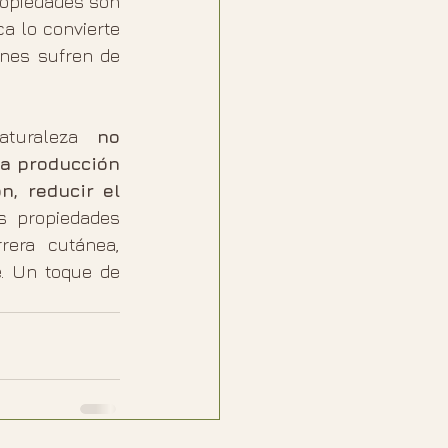
ropiedades son 
a lo convierte 
en un excelente aliado para pieles sensibles y, en particular, para quienes sufren de 
aturaleza 
no 
la producción 
, reducir el 
 sin irritar. Además, sus propiedades 
era cutánea, 
. Un toque de 