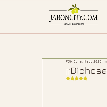
Félix Corral
11 ago 2025
1 m
¡¡Dichos
Obtuvo NaN de 5 e