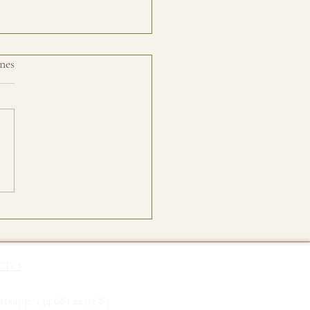
nes
rpes labial: lo que tu
o intenta decirte
CTO
tsapp: +34 681 22 93 83