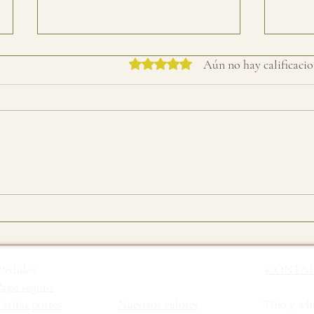
Obtuvo 0 de 5 estrellas.
Aún no hay calificacio
Limpiador facial hidratante:
El he
la limpieza que tu piel
cuerp
agradece cada mañana
Pedidos
CONTA
Pago seguro
arifas portes
Nuestros valores
Tfno y wha