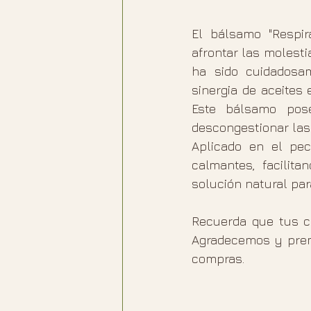
El bálsamo "Respir
afrontar las molestia
ha sido cuidadosam
sinergia de aceites 
Este bálsamo pose
descongestionar las 
Aplicado en el pech
calmantes, facilita
solución natural para
Recuerda que tus co
Agradecemos y premi
compras.