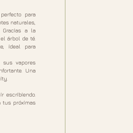
erfecto para 
tes naturales, 
Gracias a la 
l árbol de té. 
, ideal para 
a sus vapores 
fortante. Una 
ity.
 escribiendo. 
 tus próximas 