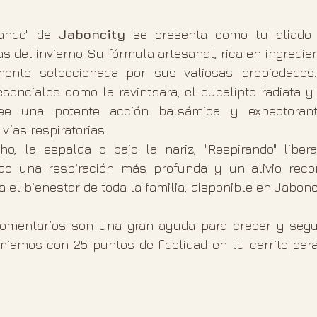
ando" de 
Jaboncity
 se presenta como tu aliado p
s del invierno. Su fórmula artesanal, rica en ingredien
ente seleccionada por sus valiosas propiedades. 
esenciales como la ravintsara, el eucalipto radiata y e
e una potente acción balsámica y expectorante
vías respiratorias.
o, la espalda o bajo la nariz, "Respirando" liber
ndo una respiración más profunda y un alivio recon
 el bienestar de toda la familia, disponible en Jabonc
mentarios son una gran ayuda para crecer y seguir
amos con 25 puntos de fidelidad en tu carrito para