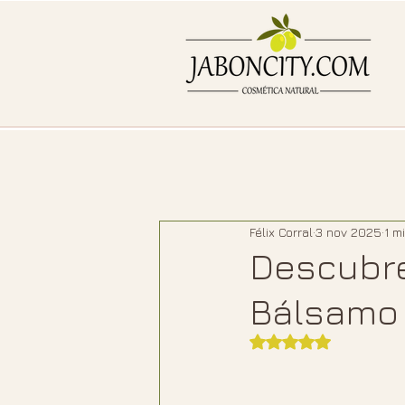
Félix Corral
3 nov 2025
1 m
Descubre
Bálsamo 
Obtuvo NaN de 5 e