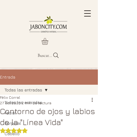
Buscar...
Entrada
Todas las entradas
Félix Corral
Todas las entradas
27 oct 2025
2 min de lectura
Contorno de ojos y labios
Facial
de la "Línea Vida"
Corporal
Obtuvo NaN de 5 estrellas.
Cabello