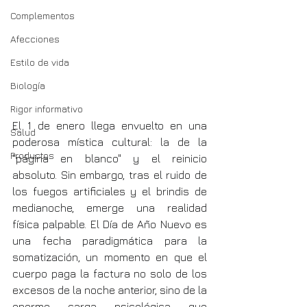
Complementos
Afecciones
Estilo de vida
Biología
Rigor informativo
El 1 de enero llega envuelto en una 
Salud
poderosa mística cultural: la de la 
Productos
"página en blanco" y el reinicio 
absoluto. Sin embargo, tras el ruido de 
los fuegos artificiales y el brindis de 
medianoche, emerge una realidad 
física palpable. El Día de Año Nuevo es 
una fecha paradigmática para la 
somatización, un momento en que el 
cuerpo paga la factura no solo de los 
excesos de la noche anterior, sino de la 
enorme carga psicológica que 