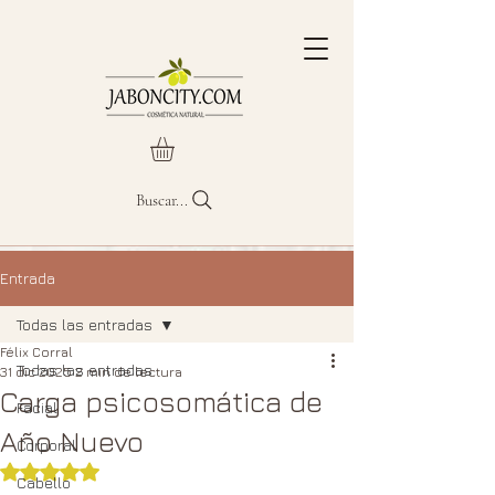
Buscar...
Entrada
Todas las entradas
Félix Corral
Todas las entradas
31 dic 2025
2 min de lectura
Carga psicosomática de
Facial
Año Nuevo
Corporal
Obtuvo NaN de 5 estrellas.
Cabello