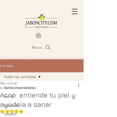
Buscar...
Entrada
Todas las entradas
Félix Corral
Todas las entradas
6 mar
1 min de lectura
Acné: entiende tu piel y
Facial
ayúdala a sanar
Corporal
Obtuvo NaN de 5 estrellas.
Cabello