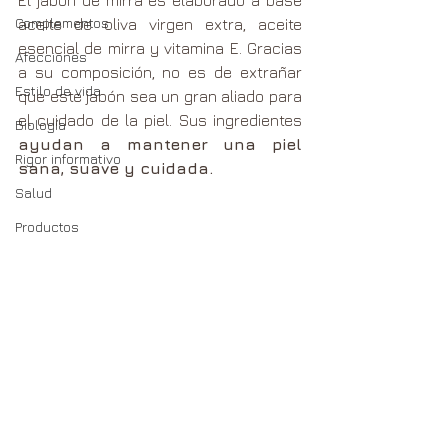
Complementos
aceite de oliva virgen extra, aceite 
esencial de mirra y vitamina E. Gracias 
Afecciones
a su composición, no es de extrañar 
Estilo de vida
que este jabón sea un gran aliado para 
el cuidado de la piel. Sus ingredientes 
Biología
ayudan a mantener una piel 
Rigor informativo
sana, suave y cuidada.
Salud
Productos