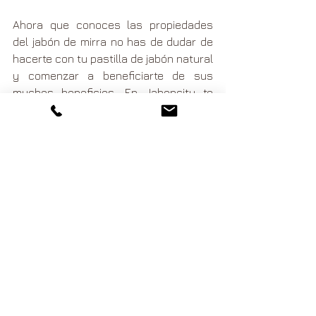
Ahora que conoces las propiedades 
del jabón de mirra no has de dudar de 
hacerte con tu pastilla de jabón natural 
y comenzar a beneficiarte de sus 
muchos beneficios. En Jaboncity te 
ofrecemos la posibilidad de obtener tu 
jabón natural de alta calidad a 
un precio muy competitivo
. 
Recibirás tu pedido cómodamente en 
casa y perfectamente empaquetado. 
¡Comienza a cuidar tu piel! 
See All
Related Posts