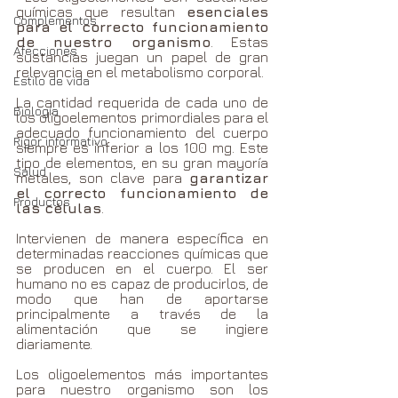
químicas que resultan 
esenciales 
Complementos
para el correcto funcionamiento 
de nuestro organismo
. Estas 
Afecciones
sustancias juegan un papel de gran 
relevancia en el metabolismo corporal.  
Estilo de vida
La cantidad requerida de cada uno de 
Biología
los oligoelementos primordiales para el 
adecuado funcionamiento del cuerpo 
Rigor informativo
siempre es inferior a los 100 mg. Este 
tipo de elementos, en su gran mayoría 
Salud
metales, son clave para 
garantizar 
el correcto funcionamiento de 
Productos
las células
. 
Intervienen de manera específica en 
determinadas reacciones químicas que 
se producen en el cuerpo. El ser 
humano no es capaz de producirlos, de 
modo que han de aportarse 
principalmente a través de la 
alimentación que se ingiere 
diariamente.  
Los oligoelementos más importantes 
para nuestro organismo son los 