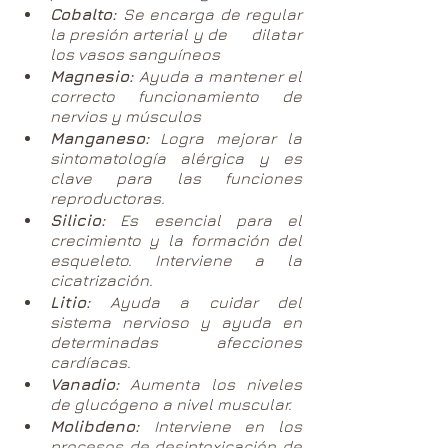
Cobalto: 
Se encarga de regular 
la presión arterial y de 	dilatar 
los vasos sanguíneos
Magnesio: 
Ayuda a mantener el 
correcto funcionamiento de 	
nervios y músculos  	
Manganeso:
 Logra mejorar la 
sintomatología alérgica y es 	
clave para las funciones 
reproductoras.
Silicio:
 Es esencial para el 
crecimiento y la formación del 	
esqueleto. Interviene a la 
cicatrización.  	
Litio:
 Ayuda a cuidar del 
sistema nervioso y ayuda en 	
determinadas afecciones 
cardíacas.  	
Vanadio:
 Aumenta los niveles 
de glucógeno a nivel muscular.
Molibdeno: 
Interviene en los 
procesos de desintoxicación de 	