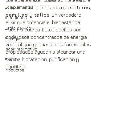
Complementos
que se extrae de las 
plantas, flores, 
semillas y tallos
, un verdadero 
Afecciones
elixir que potencia el bienestar de 
Estilo de vida
nuestro cuerpo. Estos aceites son 
poderosos concentrados de energía 
Biología
vegetal que gracias a sus formidables 
Rigor informativo
propiedades ayudan a alcanzar una 
óptima hidratación, purificación y 
Salud
equilibrio.
Productos