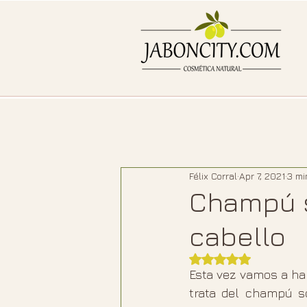
Félix Corral
Apr 7, 2021
3 mi
Champú s
cabello
Rated NaN out of 5
Esta vez vamos a ha
trata del champú só