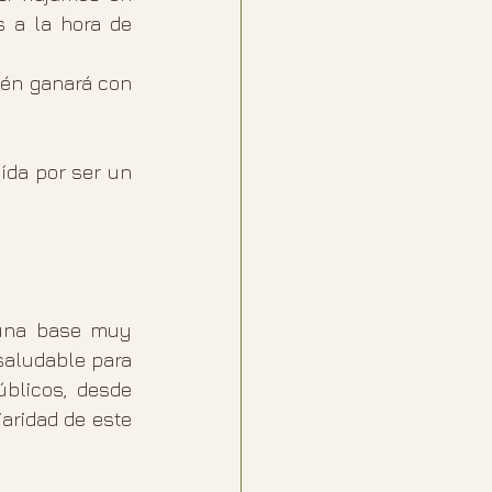
 a la hora de 
én ganará con 
da por ser un 
una base muy 
aludable para 
blicos, desde 
ridad de este 