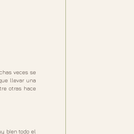
chas veces se 
ue llevar una 
re otras hace 
y bien todo el 