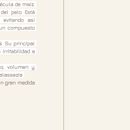
écula de maíz. 
el pelo. Está 
evitando así 
 un compuesto 
. Su principal 
rritabilidad a 
lo, volumen y 
alassezia 
en gran medida 