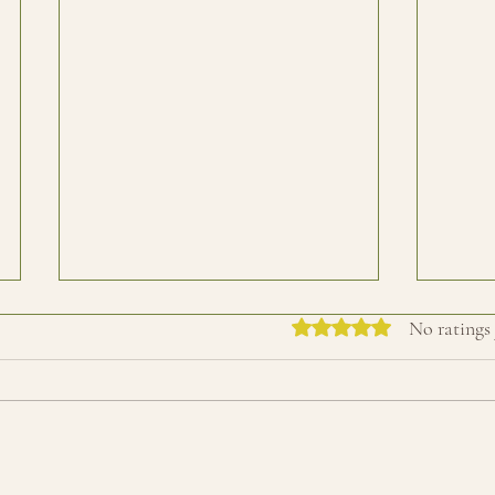
Rated 0 out of 5 stars.
No ratings 