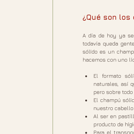
¿Qué son los
A día de hoy ya se
todavía queda gent
sólido es un champú
hacemos con uno líqu
El formato sól
naturales, así 
pero sobre todo
El champú sólid
nuestro cabello
Al ser en pasti
producto de higi
Para el transpo