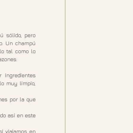
 sólido, pero 
lo. Un champú 
o tal como lo 
azones:
ingredientes 
o muy limpio, 
es por la que 
o así en este 
i viajamos en 