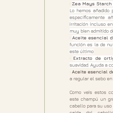
· 
Zea Mays Starch
Lo hemos añadido po
específicamente añ
irritación incluso 
muy bien admitido d
· 
Aceite esencial 
función es la de nut
este último
· 
Extracto de ort
suavidad. Ayuda a c
· 
Aceite esencial d
a regular el sebo en
Como veis estos c
este champú un gra
cabello para su uso d
caída del cabell