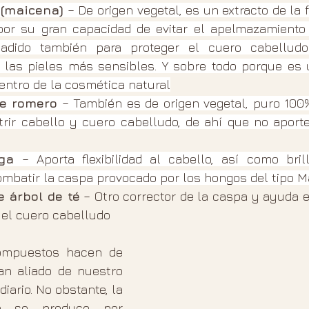
 (maicena)
 – De origen vegetal, es un extracto de la f
r su gran capacidad de evitar el apelmazamiento d
adido también para proteger el cuero cabelludo 
en las pieles más sensibles. Y sobre todo porque es
entro de la cosmética natural
de romero
 – También es de origen vegetal, puro 100%
rir cabello y cuero cabelludo, de ahí que no aporte i
iga
 – Aporta flexibilidad al cabello, así como bril
ombatir la caspa provocado por los hongos del tipo M
e árbol de té
 – Otro corrector de la caspa y ayuda 
 el cuero cabelludo
ompuestos hacen de 
n aliado de nuestro 
iario. No obstante, la 
o se produce por 