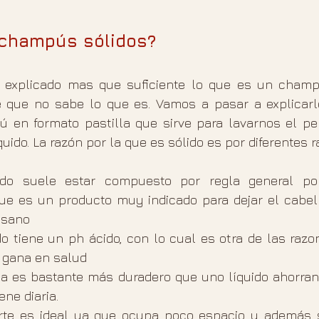
 champús sólidos?
 explicado mas que suficiente lo que es un champú
e que no sabe lo que es. Vamos a pasar a explicar
 en formato pastilla que sirve para lavarnos el pel
ido. La razón por la que es sólido es por diferentes r
ido suele estar compuesto por regla general por 
que es un producto muy indicado para dejar el cabell
 sano
o tiene un ph ácido, con lo cual es otra de las razon
 gana en salud
lla es bastante más duradero que uno líquido ahorrand
ene diaria.
rte es ideal ya que ocupa poco espacio y además s